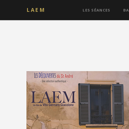
LAEM
LES SÉANCES
BA