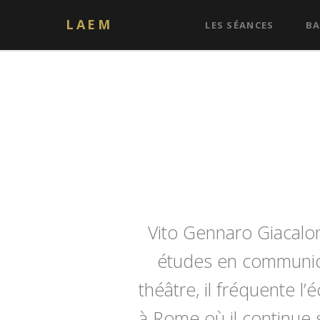
LAEM
LES SÉANCES
BA
Vito Gennaro Giacalone 
études en communic
théâtre, il fréquente l
à Rome où il continue 