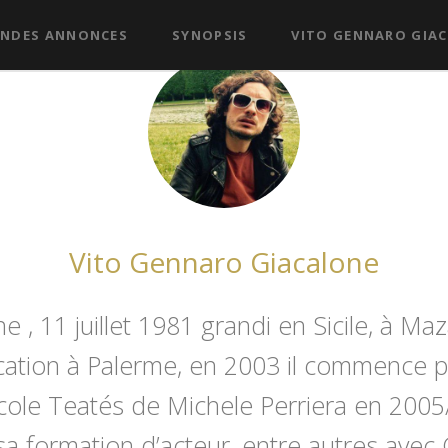
NDES ANNONCES
SYNOPSIS
VITO GENNARO GIA
VITO
Vito Gennaro Giacalone
, 11 juillet 1981 grandi en Sicile, à Mazar
ation à Palerme, en 2003 il commence p
’école Teatés de Michele Perriera en 2005/0
sa formation d’acteur, entre autres ave