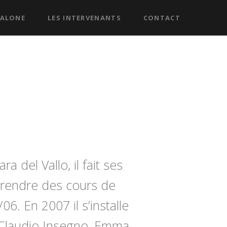
CALONE
LES INTERVENANTS
CONTACT
a del Vallo, il fait ses
rendre des cours de
6. En 2007 il s’installe
c Claudio Insegno, Emma